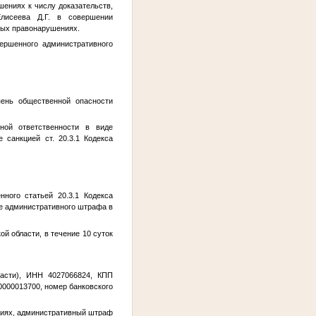
шениях к числу доказательств,
лисеева Д.Г. в совершении
ных правонарушениях.
ершенного административного
пень общественной опасности
ной ответственности в виде
 санкцией ст. 20.3.1 Кодекса
ного статьей 20.3.1 Кодекса
е административного штрафа в
й области, в течение 10 суток
ласти), ИНН 4027066824, КПП
0000013700, номер банковского
ениях, административный штраф