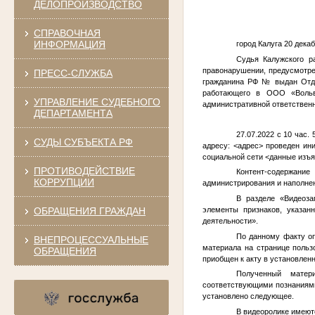
ДЕЛОПРОИЗВОДСТВО
СПРАВОЧНАЯ
ИНФОРМАЦИЯ
город Калуга 20 декаб
Судья Калужского р
правонарушении, предусмотре
ПРЕСС-СЛУЖБА
гражданина РФ
№
выдан Отде
работающего в ООО «Вольво
УПРАВЛЕНИЕ СУДЕБНОГО
административной ответственн
ДЕПАРТАМЕНТА
27.07.2022 с 10 час
СУДЫ СУБЪЕКТА РФ
адресу:
<адрес>
проведен ини
социальной сети
<данные изъ
ПРОТИВОДЕЙСТВИЕ
Контент-содержан
КОРРУПЦИИ
администрирования и наполнен
В разделе «Видеоз
ОБРАЩЕНИЯ ГРАЖДАН
элементы признаков, указан
деятельности».
По данному факту оп
ВНЕПРОЦЕССУАЛЬНЫЕ
материала на странице поль
ОБРАЩЕНИЯ
приобщен к акту в установлен
Полученный матер
соответствующими познаниями,
установлено следующее.
В видеоролике имеют