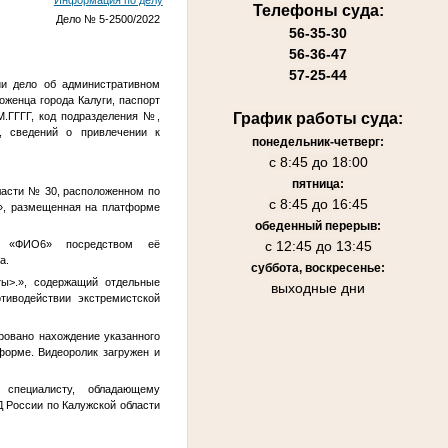
Информация по делу
Телефоны суда:
Дело № 5-2500/2022
56-35-30
56-36-47
57-25-44
ии дело об административном
оженца города Калуги, паспорт
М.ГГГГ
, код подразделения
№
,
График работы суда:
, сведений о привлечении к
понедельник-четверг:
с 8:45 до 18:00
пятница:
бласти № 30, расположенном по
с 8:45 до 16:45
т», размещенная на платформе
обеденный перерыв:
с 12:45 до 13:45
м «
ФИО6
» посредством её
а.
суббота, воскресенье:
ты>
.», содержащий отдельные
выходные дни
тиводействии экстремистской
ровано нахождение указанного
 форме. Видеоролик загружен и
 специалисту, обладающему
Д России по Калужской области