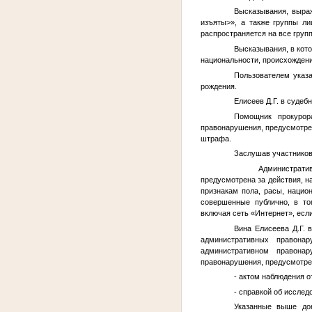
Высказывания, выра
изъяты>
», а также группы л
распространяется на все групп
Высказывания, в кото
национальности, происхождени
Пользователем указ
рождения.
Елисеев Д.Г. в судеб
Помощник прокурор
правонарушения, предусмотрен
штрафа.
Заслушав участников
Административная 
предусмотрена за действия, н
признакам пола, расы, национ
совершенные публично, в то
включая сеть «Интернет», если
Вина Елисеева Д.Г. 
административных правонар
административном правона
правонарушения, предусмотрен
- актом наблюдения от
- справкой об исслед
Указанные выше док