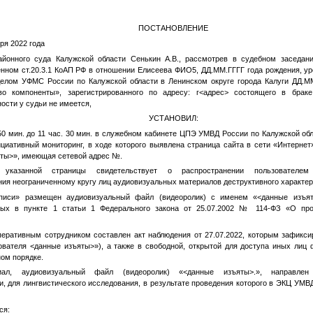
ПОСТАНОВЛЕНИЕ
ря 2022 года
айонного суда Калужской области Сенькин А.В., рассмотрев в судебном заседан
нном ст.20.3.1 КоАП РФ в отношении Елисеева
ФИО5
,
ДД.ММ.ГГГГ
года рождения, ур
лом УФМС России по Калужской области в Ленинском округе города Калуги
ДД.М
 компоненты», зарегистрированного по адресу: г
<адрес>
состоящего в браке
ости у судьи не имеется,
УСТАНОВИЛ:
. 50 мин. до 11 час. 30 мин. в служебном кабинете ЦПЭ УМВД России по Калужской о
циативный мониторинг, в ходе которого выявлена страница сайта в сети «Интерне
яты>
», имеющая сетевой адрес
№
.
ие указанной страницы свидетельствует о распространении пользователе
ия неограниченному кругу лиц аудиовизуальных материалов деструктивного характер
аписи» размещен аудиовизуальный файл (видеоролик) с именем «
<данные изъя
ных в пункте 1 статьи 1 Федерального закона от 25.07.2002 № 114-ФЗ «О про
еративным сотрудником составлен акт наблюдения от 27.07.2022, которым зафикси
зователя
<данные изъяты>
»), а также в свободной, открытой для доступа иных лиц
ном порядке.
иал, аудиовизуальный файл (видеоролик) «
<данные изъяты>
.», направлен
 для лингвистического исследования, в результате проведения которого в ЭКЦ УМВ
ся: