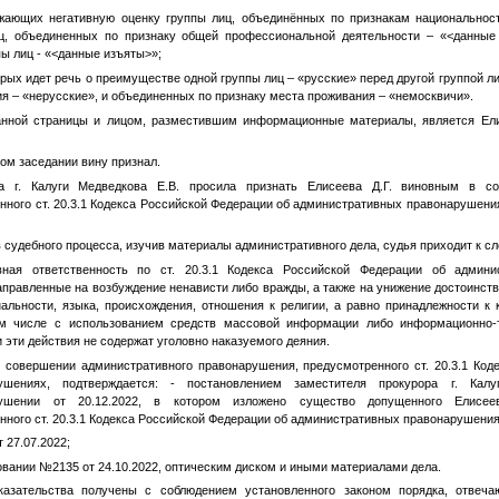
жающих негативную оценку группы лиц, объединённых по признакам национальност
иц, объединенных по признаку общей профессиональной деятельности – «
<данные
ы лиц - «
<данные изъяты>
»;
рых идет речь о преимуществе одной группы лиц – «русские» перед другой группой л
я – «нерусские», и объединенных по признаку места проживания – «немосквичи».
анной страницы и лицом, разместившим информационные материалы, является Е
ном заседании вину признал.
а г. Калуги Медведкова Е.В. просила признать Елисеева Д.Г. виновным в со
ного ст. 20.3.1 Кодекса Российской Федерации об административных правонарушения
 судебного процесса, изучив материалы административного дела, судья приходит к с
ответственность по ст. 20.3.1 Кодекса Российской Федерации об админис
аправленные на возбуждение ненависти либо вражды, а также на унижение достоинств
альности, языка, происхождения, отношения к религии, а равно принадлежности к 
м числе с использованием средств массовой информации либо информационно-
 эти действия не содержат уголовно наказуемого деяния.
в совершении административного правонарушения, предусмотренного ст. 20.3.1 Код
ушениях, подтверждается: - постановлением заместителя прокурора г. Ка
рушении от 20.12.2022, в котором изложено существо допущенного Елисеев
ного ст. 20.3.1 Кодекса Российской Федерации об административных правонарушения
 27.07.2022;
овании №2135 от 24.10.2022, оптическим диском и иными материалами дела.
азательства получены с соблюдением установленного законом порядка, отвеча