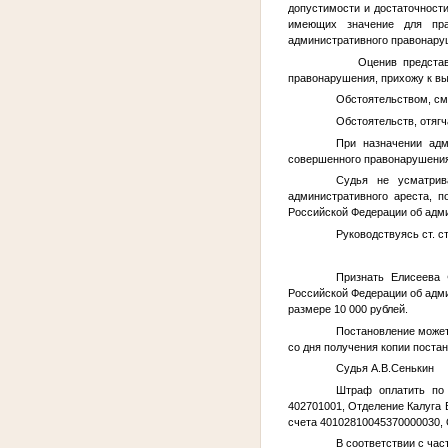
допустимости и достаточности
имеющих значение для пра
административного правонаруш
Оценив представлен
правонарушения, прихожу к вы
Обстоятельством, см
Обстоятельств, отяг
При назначении адм
совершенного правонарушения
Судья не усматрив
административного ареста, п
Российской Федерации об адм
Руководствуясь ст. ст
Признать Елисеева
Российской Федерации об адм
размере 10 000 рублей.
Постановление может
со дня получения копии поста
Судья А.В.Сенькин
Штраф оплатить по 
402701001, Отделение Калуга 
счета 40102810045370000030,
В соответствии с ча