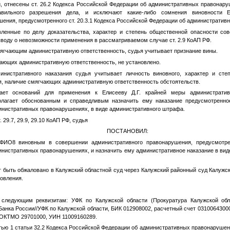
, отнесены ст. 26.2 Кодекса Российской Федерации об административных правонару
вильного разрешения дела, и исключают какие-либо сомнения виновности Е
ения, предусмотренного ст. 20.3.1 Кодекса Российской Федерации об административ
ные по делу доказательства, характер и степень общественной опасности сов
воду о невозможности применения в рассматриваемом случае ст. 2.9 КоАП РФ.
ягчающим административную ответственность, судья учитывает признание вины.
чающих административную ответственность, не установлено.
инистративного наказания судья учитывает личность виновного, характер и сте
, наличие смягчающих административную ответственность обстоятельств.
ает оснований для применения к Елисееву Д.Г. крайней меры административ
олагает обоснованным и справедливым назначить ему наказание предусмотренное
инистративных правонарушениях, в виде административного штрафа.
. 29.7, 29.9, 29.10 КоАП РФ, судья
ПОСТАНОВИЛ:
ФИО8
виновным в совершении административного правонарушения, предусмотрен
инистративных правонарушениях, и назначить ему административное наказание в вид
 быть обжаловано в Калужский областной суд через Калужский районный суд Калужско
новления.
следующим реквизитам: УФК по Калужской области (Прокуратура Калужской об
Банка России//УФК по Калужской области, БИК 012908002, расчетный счет 0310064300
 ОКТМО 29701000, УИН 11009160289.
стью 1 статьи 32.2 Кодекса Российской Федерации об административных правонаруш