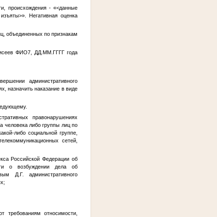
и, происхождения - «
<данные
 изъяты>
». Негативная оценка
иц, объединенных по признакам
лисеев
ФИО7
,
ДД.ММ.ГГГГ
года
вершении административного
х, назначить наказание в виде
ледующему.
тративных правонарушениях
а человека либо группы лиц по
какой-либо социальной группе,
телекоммуникационных сетей,
екса Российской Федерации об
луги о возбуждении дела об
ым Д.Г. административного
х;
ют требованиям относимости,